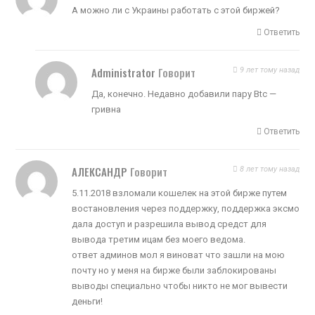
А можно ли с Украины работать с этой биржей?
Ответить
Administrator
Говорит
9 лет тому назад
Да, конечно. Недавно добавили пару Btc —
гривна
Ответить
АЛЕКСАНДР
Говорит
8 лет тому назад
5.11.2018 взломали кошелек на этой бирже путем
востановления через поддержку, поддержка эксмо
дала доступ и разрешила вывод средст для
вывода третим ицам без моего ведома.
ответ админов мол я виноват что зашли на мою
почту но у меня на бирже были заблокированы
выводы специально чтобы никто не мог вывести
деньги!