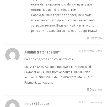
могут быть огромными. Не зря называют
остальные валюты «червями»
Наблюдения и торги за последние 3 года
показывают, что проиграть на битке очень
затруднительно. Ведь если уйти в минус то
рано или поздно биток полезет вверх ИМХО
Ответить
Administrator
Говорит
9 лет тому назад
Вывод средств ( почти инстант ) :
06.02.17 12:10 Account Receive +43.74 Received
Payment 43.74 USD from account U10190109 to
account U4095553. Batch: 178091702. Memo: API
Payment. exmo.com.
Ответить
Irina223
Говорит
9 лет тому назад