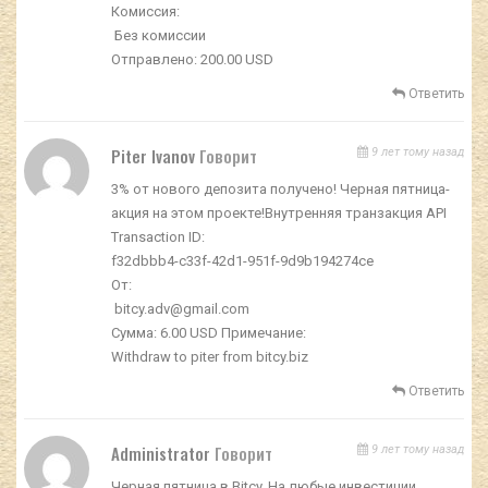
Комиссия:
Без комиссии
Отправлено: 200.00 USD
Ответить
Piter Ivanov
Говорит
9 лет тому назад
3% от нового депозита получено! Черная пятница-
акция на этом проекте!Внутренняя транзакция API
Transaction ID:
f32dbbb4-c33f-42d1-951f-9d9b194274ce
От:
bitcy.adv@gmail.com
Сумма: 6.00 USD Примечание:
Withdraw to piter from bitcy.biz
Ответить
Administrator
Говорит
9 лет тому назад
Черная пятница в Bitcy. На любые инвестиции