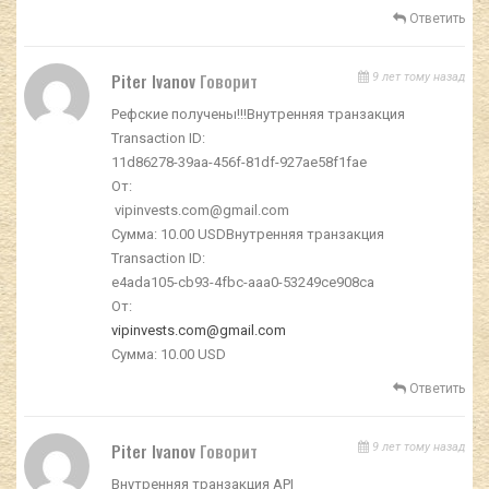
Ответить
Piter Ivanov
Говорит
9 лет тому назад
Рефские получены!!!Внутренняя транзакция
Transaction ID:
11d86278-39aa-456f-81df-927ae58f1fae
От:
vipinvests.com@gmail.com
Сумма: 10.00 USDВнутренняя транзакция
Transaction ID:
e4ada105-cb93-4fbc-aaa0-53249ce908ca
От:
vipinvests.com@gmail.com
Сумма: 10.00 USD
Ответить
Piter Ivanov
Говорит
9 лет тому назад
Внутренняя транзакция API