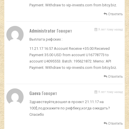
Payment. Withdraw to vip-invests.com from bitcy.biz.
Ответить
Administrator
Говорит
9 лет тому назад
Выплата рефских :
11.21.17 16:57 Account Receive +35.00 Received
Payment 35.00 USD from account U16778773 to
account U4095553. Batch: 195621872. Memo: API
Payment. Withdraw to vip-invests.com from bitcy.biz.
Ответить
Gaeva
Говорит
9 лет тому назад
Здравствуйте,вошел в проект 21.11.17 на
100$,подскажите по рефбеку,когда ожидать?
Спасибо
Ответить