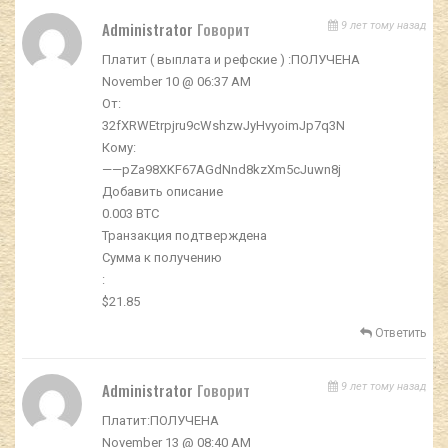
Administrator
Говорит
9 лет тому назад
Платит ( выплата и рефские ) :ПОЛУЧЕНА
November 10 @ 06:37 AM
От:
32fXRWEtrpjru9cWshzwJyHvyoimJp7q3N
Кому:
——pZa98XKF67AGdNnd8kzXm5cJuwn8j
Добавить описание
0.003 BTC
Транзакция подтверждена
Сумма к получению
:
$21.85
Ответить
Administrator
Говорит
9 лет тому назад
Платит:ПОЛУЧЕНА
November 13 @ 08:40 AM