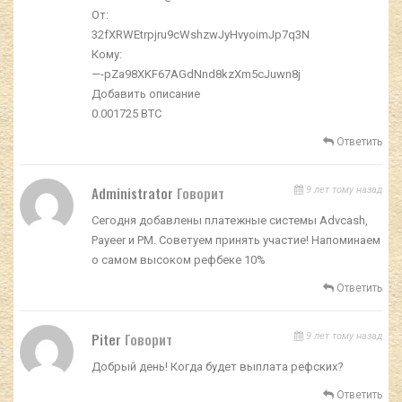
От:
32fXRWEtrpjru9cWshzwJyHvyoimJp7q3N
Кому:
—-pZa98XKF67AGdNnd8kzXm5cJuwn8j
Добавить описание
0.001725 BTC
Ответить
Administrator
Говорит
9 лет тому назад
Сегодня добавлены платежные системы Advcash,
Payeer и PM. Советуем принять участие! Напоминаем
о самом высоком рефбеке 10%
Ответить
Piter
Говорит
9 лет тому назад
Добрый день! Когда будет выплата рефских?
Ответить