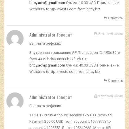
bitcy.adv@gmail.com
Сумма: 10.00 USD Примечание:
Withdraw to vip-invests.com from bitcy.biz
Ответить
Administrator
Говорит
9 лет тому назад
Выплата рефских :
Внутренняя транзакция API Transaction ID: 193d80fe-
f6c8-4319-bd60-66580b27f1eb От:
bitcy.adv@gmail.com
Сумма: 40.00 USD Примечание:
Withdraw to vip-invests.com from bitcy.biz
Ответить
Administrator
Говорит
9 лет тому назад
Выплата рефских :
11.21.17 20:39 Account Receive +250.00 Received
Payment 250.00 USD from account U16778773 to
account U4095553. Batch: 195649663. Memo: API