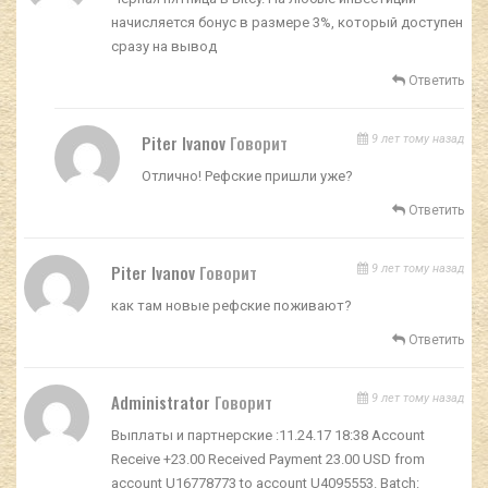
начисляется бонус в размере 3%, который доступен
сразу на вывод
Ответить
Piter Ivanov
Говорит
9 лет тому назад
Отлично! Рефские пришли уже?
Ответить
Piter Ivanov
Говорит
9 лет тому назад
как там новые рефские поживают?
Ответить
Administrator
Говорит
9 лет тому назад
Выплаты и партнерские :11.24.17 18:38 Account
Receive +23.00 Received Payment 23.00 USD from
account U16778773 to account U4095553. Batch: