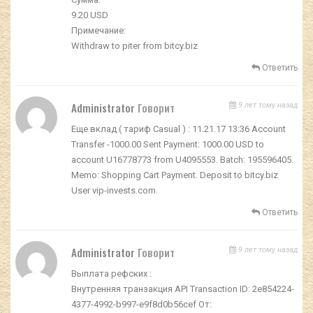
9.20 USD
Примечание:
Withdraw to piter from bitcy.biz
Ответить
Administrator
Говорит
9 лет тому назад
Еще вклад ( тариф Casual ) : 11.21.17 13:36 Account
Transfer -1000.00 Sent Payment: 1000.00 USD to
account U16778773 from U4095553. Batch: 195596405.
Memo: Shopping Cart Payment. Deposit to bitcy.biz
User vip-invests.com.
Ответить
Administrator
Говорит
9 лет тому назад
Выплата рефских :
Внутренняя транзакция API Transaction ID: 2e854224-
4377-4992-b997-e9f8d0b56cef От: