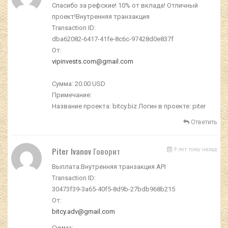
Спасибо за рефские! 10% от вклада! Отличный
проект!Внутренняя транзакция
Transaction ID:
dba62082-6417-41fe-8c6c-97428d0e837f
От:
vipinvests.com@gmail.com
Сумма: 20.00 USD
Примечание:
Название проекта: bitcy.biz Логин в проекте: piter
Ответить
Piter Ivanov
Говорит
9 лет тому назад
Выплата:Внутренняя транзакция API
Transaction ID:
30473f39-3a65-40f5-8d9b-27bdb968b215
От:
bitcy.adv@gmail.com
Сумма: