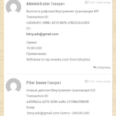
Administrator
Говорит
9 лет тому назад
Выплата рефских:Внутренняя транзакция API
Transaction ID:
cd0d6451-d88b-4d10-86f6-cf8322dc3d65
От:
bitcy.adv@gmail.com
Сумма:
10.00 USD
Примечание:
Withdraw to vip-invests.com from bitcy.biz
Ответить
Piter Ivanov
Говорит
9 лет тому назад
Новый депозит!Внутренняя транзакция SCI
Transaction ID:
a4098a2a-a076-4286-aa8c-c5188a058698
Кому:
bitcy.adv@gmail.com Снято: -200.00 USD