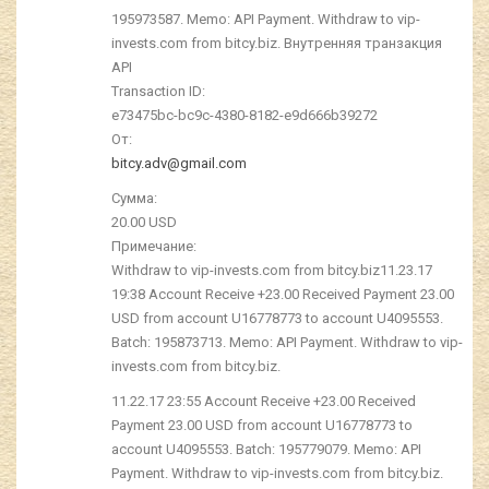
195973587. Memo: API Payment. Withdraw to vip-
invests.com from bitcy.biz. Внутренняя транзакция
API
Transaction ID:
e73475bc-bc9c-4380-8182-e9d666b39272
От:
bitcy.adv@gmail.com
Сумма:
20.00 USD
Примечание:
Withdraw to vip-invests.com from bitcy.biz11.23.17
19:38 Account Receive +23.00 Received Payment 23.00
USD from account U16778773 to account U4095553.
Batch: 195873713. Memo: API Payment. Withdraw to vip-
invests.com from bitcy.biz.
11.22.17 23:55 Account Receive +23.00 Received
Payment 23.00 USD from account U16778773 to
account U4095553. Batch: 195779079. Memo: API
Payment. Withdraw to vip-invests.com from bitcy.biz.