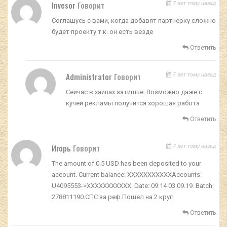
Invesor
Говорит
7 лет тому назад
Соглашусь с вами, когда добавят партнерку сложно
будет проекту т.к. он есть везде
Ответить
Administrator
Говорит
7 лет тому назад
Сейчас в хайпах затишье. Возможно даже с
кучей рекламы получится хорошая работа
Ответить
Игорь
Говорит
7 лет тому назад
The amount of 0.5 USD has been deposited to your
account. Current balance: ХХХХХХХХХХХAccounts:
U4095553->ХХХХХХХХХХХ. Date: 09:14 03.09.19. Batch:
278811190.СПС за реф.Пошел на 2 круг!
Ответить