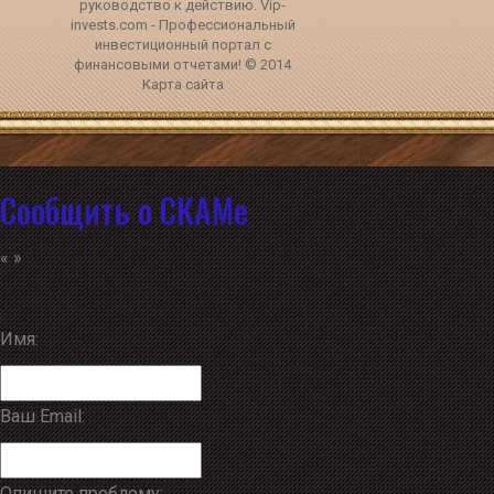
руководство к действию. Vip-
invests.com - Профессиональный
инвестиционный портал с
финансовыми отчетами! © 2014
Карта сайта
Сообщить о СКАМе
«
»
Имя:
Ваш Email:
Опишите проблему: