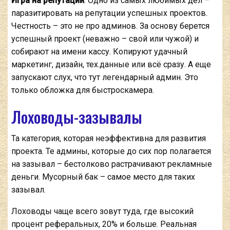
Игра на репутации
. Одно из самых любимых дел –
паразитировать на репутации успешных проектов.
Честность – это не про админов. За основу берется
успешный проект (неважно – свой или чужой) и
собирают на имени кассу. Копируют удачный
маркетинг, дизайн, тех.данные или всё сразу. А еще
запускают слух, что тут легендарный админ. Это
только обложка для быстроскамера.
Лоховоды-зазывалы
Та категория, которая неэффективна для развития
проекта. Те админы, которые до сих пор полагается
на зазывал – бестолково растрачивают рекламные
деньги. Мусорный бак – самое место для таких
зазывал.
Лоховоды чаще всего зовут туда, где высокий
процент реферальных, 20% и больше. Реальная