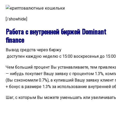
[/showhide]
Работа с внутренней биржей Dominant
finance
Вывод
средств
через
биржу
доступен
каждую
неделю
с
15
:
00
воскресенья
до
15
:
00
Чем больший процент Вы устанавливаете, тем привлека
—
нибудь
покупает
Вашу
заявку
с
процентом
1
.
3
%,
комп
(
Вы
сэко
номили
0
.
7
%),
а
купивший
Вашу
заявку
клиент
+
бонус
в
размере
1
.
3
%
за
использование
внутренней
о
Шаг
,
с
которым
Вы
можете
уменьшать
или
увеличивать