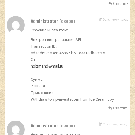
Ответить
Administrator
Говорит
9 лет тому назад
Рефские инстантом:
Внутренняя транзакция API
Transaction ID:
6d7dd60e-63e8-4586-9b61-c331adbacea5
От:
holzmand@mail.ru
Сумма:
7.80 USD
Примечание:
Withdraw to vip-investscom from Ice Cream Joy
Ответить
Administrator
Говорит
9 лет тому назад
Вывел депозит инстантом :