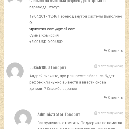
Спасибо за быстрый рефбек.Дата время Тип
перевода Статус
19.04.2017 15:46 Перевод внутри системы Выполнен
От
vipinvests.com@gmail.com
Сумма Комиссия
+5.00 USD 0.00 USD
Ответить
Lukich1900
Говорит
9 лет тому назад
Андрей скажите, при реинвесте с баланса будет
рефбек или нужно вывести и ввести снова
депозит? Спасибо заранее
Ответить
Administrator
Говорит
9 лет тому назад
Затрудняюсь ответить. Поддержка не помогла