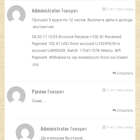
Administrator
Говорит
9 лет тому назад
Прошел 3 круга по 12 часов. Выплата депа и дохода
инстантом:
04.20.17 15:35 Account Receive +102.41 Received
Payment 102.41 USD from account U13297676 to
account U4095553. Batch: 173411578. Memo: API
Payment. Withdraw to vip-investscom from Ice Cream
Joy.
Ответить
Руслан
Говорит
9 лет тому назад
Скам….
Ответить
Administrator
Говорит
9 лет тому назад
Да и весьма быстрый…