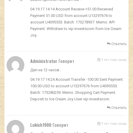
04.19.17 14:14 Account Receive +51.00 Received
Payment 51.00 USD from account U13297676 to
account U4095553. Batch: 173278937. Memo: API
Payment. Withdraw to vip-investscom from Ice Cream
Joy.
Ответить
Administrator
Говорит
9 лет тому назад
Деп на 12 часов :
04.19.17 14:24 Account Transfer -100.00 Sent Payment:
100.00 USD to account U13297676 from U4095553.
Batch: 173280259. Memo: Shopping Cart Payment.
Deposit to Ice Cream Joy User vip-investscom.
Ответить
Lukich1900
Говорит
9 лет тому назад