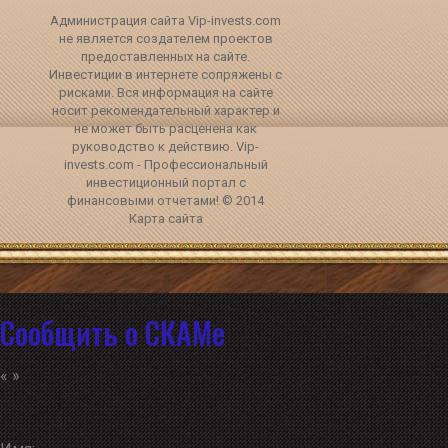
Администрация сайта Vip-invests.com
не является создателем проектов
предоставленных на сайте.
Инвестиции в интернете сопряжены с
рисками. Вся информация на сайте
носит рекомендательный характер и
не может быть расценена как
руководство к действию. Vip-
invests.com - Профессиональный
инвестиционный портал с
финансовыми отчетами! © 2014
Карта сайта
Сообщить о СКАМе
«
»