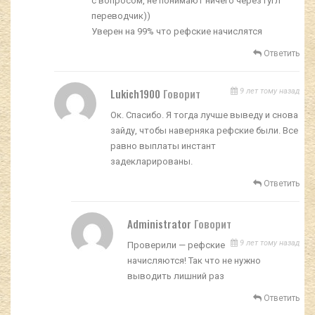
с вопросом, не понимают ничего через гугл
переводчик))
Уверен на 99% что рефские начислятся
Ответить
Lukich1900
Говорит
9 лет тому назад
Ок. Спасибо. Я тогда лучше выведу и снова
зайду, чтобы наверняка рефские были. Все
равно выплаты инстант
задекларированы.
Ответить
Administrator
Говорит
9 лет тому назад
Проверили — рефские
начисляются! Так что не нужно
выводить лишний раз
Ответить