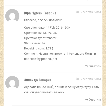
Юра Чурсин
Говорит
10 лет тому назад
Спасибо, рефбек получен!
Operation date: 14 Feb 2016 19:34
Operation ID: 133893957
Operation type: transfer
Status: execute
Receiving sum: 1.73 $
Comment: Название проекта: interkent.org Логин в
проекте: hyipmonsuper
Ответить
Зинаида
Говорит
10 лет тому назад
сделала взнос 100$, вошла в вашу структуру. Есть
смысл увеличивать взнос?
Ответить