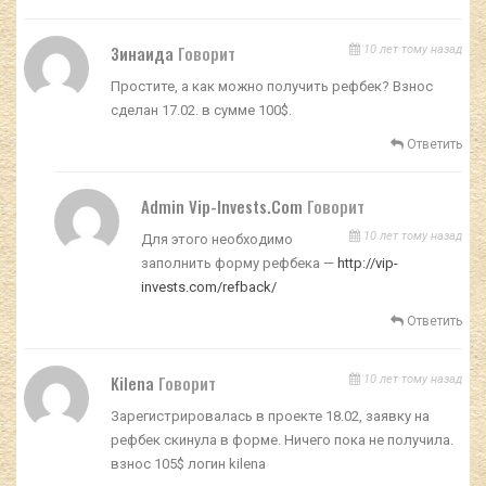
Зинаида
Говорит
10 лет тому назад
Простите, а как можно получить рефбек? Взнос
сделан 17.02. в сумме 100$.
Ответить
Admin Vip-Invests.com
Говорит
10 лет тому назад
Для этого необходимо
заполнить форму рефбека —
http://vip-
invests.com/refback/
Ответить
Kilena
Говорит
10 лет тому назад
Зарегистрировалась в проекте 18.02, заявку на
рефбек скинула в форме. Ничего пока не получила.
взнос 105$ логин kilena