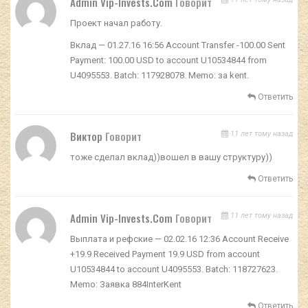
Admin Vip-Invests.com
Говорит
Проект начал работу.
Вклад — 01.27.16 16:56 Account Transfer -100.00 Sent
Payment: 100.00 USD to account U10534844 from
U4095553. Batch: 117928078. Memo: за kent.
Ответить
Виктор
Говорит
11 лет тому назад
тоже сделал вклад))вошел в вашу структуру))
Ответить
Admin Vip-Invests.com
Говорит
11 лет тому назад
Выплата и рефские — 02.02.16 12:36 Account Receive
+19.9 Received Payment 19.9 USD from account
U10534844 to account U4095553. Batch: 118727623.
Memo: Заявка 884InterKent
Ответить