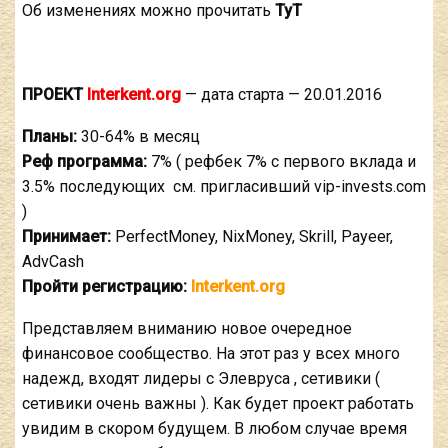
Об изменениях можно прочитать
ТуТ
ПРОЕКТ
Interkent.org
— дата старта — 20.01.2016
Планы:
30-64% в месяц
Реф программа:
7% ( рефбек 7% с первого вклада и
3.5% последующих см. пригласивший vip-invests.com
)
Принимает:
PerfectMoney, NixMoney, Skrill, Payeer,
AdvCash
Пройти регистрацию:
Interkent.org
Представляем вниманию новое очередное
финансовое сообщество. На этот раз у всех много
надежд, входят лидеры с Элевруса , сетивики (
сетивики очень важны ). Как будет проект работать
увидим в скором будущем. В любом случае время