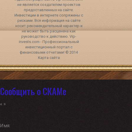
не является создателем проектов
предоставленных на сайте.
Инвестиции в интернете сопряжены с
рисками. Вся информация на сайте
носит рекомендательный характер и
не может быть расценена как
руководство к действию. Vip-
invests.com - Профессиональный
инвестиционный портал с
финансовыми отчетами! © 2014
Карта сайта
Сообщить о СКАМе
«
»
Имя: