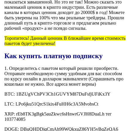
показаться завышенной. Но это не так! Можно сказать это
маленький ценник в крипто индустрии. Есть различные
каналы в которых ценник доходит до 20000$ в год! Можете
быть уверены на 100% что мы реальные трейдеры. Прошли
длинный путь в крипто-торговле и предлагаем реально
рабочий «продукт» а не псевдо сигналы.
Торопитесь! Данный ценник В ближайшее время стоимость
пакетов будет увеличена!
Как купить платную подписку
1. Определитесь с пакетом который решили приобрести.
Отправьте необходимую сумму удобным для вас способом
по курсу онлайн в долларом эквиваленте (Спрашивать про
кошельки не нужно. Все адреса монет верны)
BTC: 1BZUgVChPV3Ch1GUVYM87DuFsfjUFiKx3Y
LTC: LPo6jku51QrcS1kix4FuHH6c3A5MvobsCt
XRP: rEb8TK3gBgk5auZkwc6sHnwrGVJH8DuaLh тег
103774085
DOGE: DBuQHDDiqCmAh99WQkxuZ86YH5vBqZeQA6