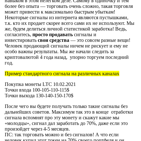
навыком в этом нелегком деле. Самому в одиночку и тем
более без опыта — торговать очень сложно, такая торговля
может привести к максимально быстрым убыткам!
Некоторые сигналы из интернета являются пустышками,
т.к. кто их продает скорее всего сами их не используют. Мы
же, будем делиться личной статистикой заработка! Ведь,
согласитесь,
просто продавать
сигналы и
инвестировать
свои средства
— это совсем разные вещи!
Человек продающий сигналы ничем не рискует и ему не
особо важны результаты. Мы же начали следить за
криптовалютой 4 года назад, упорно торгуем последний
год.
Пример стандартного сигнала на различных каналах
Покупка монеты LTC 10.02.2021
Точки входа 100-105-110-115$
Точки выхода 130-140-150-170$
После чего вы будете получать только такие сигналы без
дальнейших советов. Максимум так это в конце отработки
сигнала вспомнят про эту монету и скажут какие мы
«молодцы», сигнал дал заработать до 70%, даже если это
произойдет через 4-5 месяцев.
ПС: так торговать можно и без сигналов! А что если
человек купил этот токен на 70% своего портфеля и он