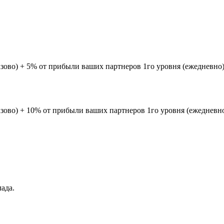
зово) + 5% от прибыли ваших партнеров 1го уровня (ежедневно
зово) + 10% от прибыли ваших партнеров 1го уровня (ежедневн
лада.