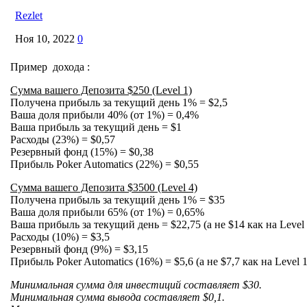
Rezlet
Ноя 10, 2022
0
Пример дохода :
Cумма вашего Депозита $250 (Level 1)
Получена прибыль за текущий день 1% = $2,5
Ваша доля прибыли 40% (от 1%) = 0,4%
Ваша прибыль за текущий день = $1
Расходы (23%) = $0,57
Резервный фонд (15%) = $0,38
Прибыль Poker Automatics (22%) = $0,55
Сумма вашего Депозита $3500 (Level 4)
Получена прибыль за текущий день 1% = $35
Ваша доля прибыли 65% (от 1%) = 0,65%
Ваша прибыль за текущий день = $22,75 (а не $14 как на Level 
Расходы (10%) = $3,5
Резервный фонд (9%) = $3,15
Прибыль Poker Automatics (16%) = $5,6 (а не $7,7 как на Level 1
Минимальная сумма для инвестиций составляет $30.
Минимальная сумма вывода составляет $0,1.