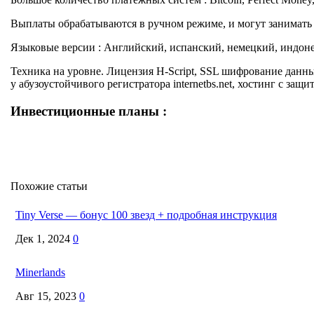
Выплаты обрабатываются в ручном режиме, и могут занимать (
Языковые версии : Английский, испанский, немецкий, индоне
Техника на уровне. Лицензия H-Script, SSL шифрование данных
у абузоустойчивого регистратора internetbs.net, хостинг с защит
Инвестиционные планы :
Похожие статьи
Tiny Verse — бонус 100 звезд + подробная инструкция
Дек 1, 2024
0
Minerlands
Авг 15, 2023
0