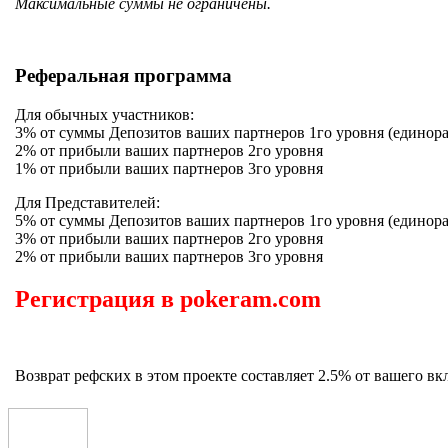
Максимальные суммы не ограничены.
Реферальная программа
Для обычных участников:
3% от суммы Депозитов ваших партнеров 1го уровня (единора
2% от прибыли ваших партнеров 2го уровня
1% от прибыли ваших партнеров 3го уровня
Для Представителей:
5% от суммы Депозитов ваших партнеров 1го уровня (единора
3% от прибыли ваших партнеров 2го уровня
2% от прибыли ваших партнеров 3го уровня
Регистрация в pokeram.com
Возврат рефских в этом проекте составляет 2.5% от вашего вк