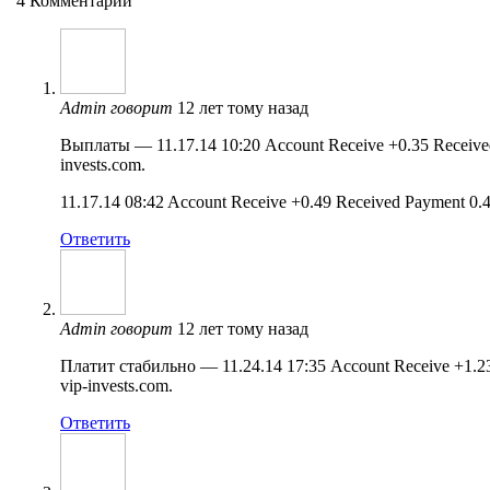
4 Комментарии
Admin
говорит
12 лет тому назад
Выплаты — 11.17.14 10:20 Account Receive +0.35 Received
invests.com.
11.17.14 08:42 Account Receive +0.49 Received Payment 0.
Ответить
Admin
говорит
12 лет тому назад
Платит стабильно — 11.24.14 17:35 Account Receive +1.23
vip-invests.com.
Ответить