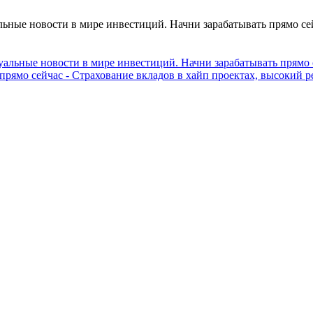
льные новости в мире инвестиций. Начни зарабатывать прямо се
прямо сейчас - Страхование вкладов в хайп проектах, высокий 