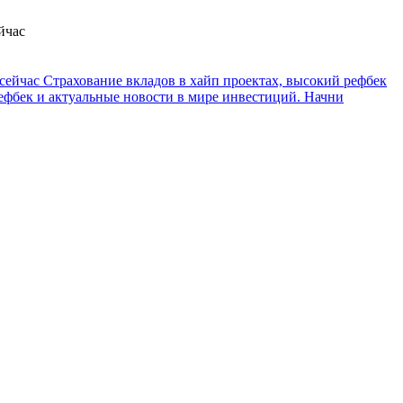
йчас
Страхование вкладов в хайп проектах, высокий рефбек
рефбек и актуальные новости в мире инвестиций. Начни