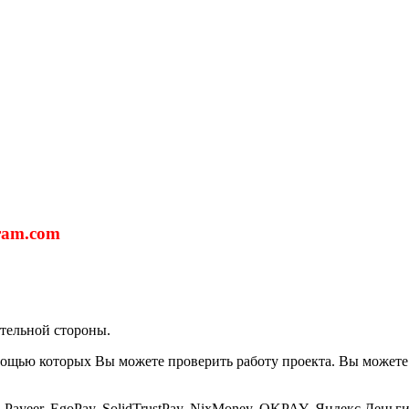
ram.com
ительной стороны.
ощью которых Вы можете проверить работу проекта. Вы можете и
, Payeer, EgoPay, SolidTrustPay, NixMoney, OKPAY, Яндекс Деньг