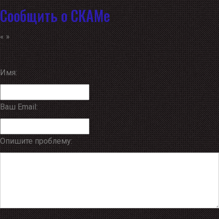
Сообщить о СКАМе
«
»
Имя:
Ваш Email:
Опишите проблему: