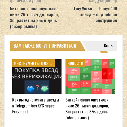
ПРЕДЫДУЩИЙ
СЛЕДУЮЩИЙ
Биткойн снова опустился
Tiny Verse — бонус 100
ниже 26 тысяч долларов,
звезд + подробная
Sui растет на 8% в день
инструкция
(обзор рынка)
ВАМ ТАКЖЕ МОГУТ ПОНРАВИТЬСЯ
Все
ИНСТРУМЕНТЫ ДЛЯ КРИПТЫ
НОВОСТИ
Как выгодно купить звезды
Биткойн снова опустился
в Telegram без KYC через
ниже 26 тысяч долларов,
Fragment
Sui растет на 8% в день
(обзор рынка)