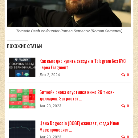
Tornado Cash co-founder Roman Semenov (Roman Semenov)
ПОХОЖИЕ СТАТЬИ
Как выгодно купить звезды в Telegram без KYC
через Fragment
Дек 2, 2024
0
Биткойн снова опустился ниже 26 тысяч
долларов, Sui растет…
Авг 23, 2023
0
Цена Dogecoin (DOGE) оживает, когда Илон
Маск проверяет…
Авг 23, 2023
0