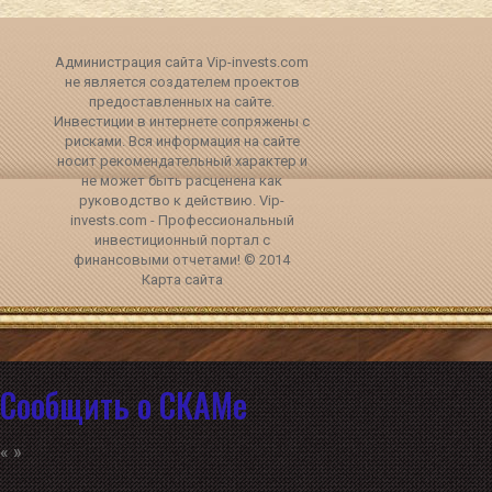
Администрация сайта Vip-invests.com
не является создателем проектов
предоставленных на сайте.
Инвестиции в интернете сопряжены с
рисками. Вся информация на сайте
носит рекомендательный характер и
не может быть расценена как
руководство к действию. Vip-
invests.com - Профессиональный
инвестиционный портал с
финансовыми отчетами! © 2014
Карта сайта
Сообщить о СКАМе
«
»