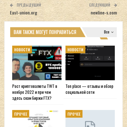
ПРЕДЫДУЩИЙ
СЛЕДУЮЩИЙ
East-union.org
newline-s.com
ВАМ ТАКЖЕ МОГУТ ПОНРАВИТЬСЯ
Все
НОВОСТИ
НОВОСТИ
Рост криптовалюты TWT в
Ton place — отзывы и обзор
ноябре 2022 и при чем
социальной сети
здесь скам биржи FTX?
ПРОЧЕЕ
ПРОЧЕЕ