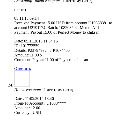
Александр Чикин
говорит
11 лет тому назад
платит
05.11.15 09:14
Received Payment 15.00 USD from account U10338381 to
account U2191174. Batch: 108203592. Memo: API
Payment. Payout 15.00 of Perfect Money to chiksan
Date: 05.11.2015 11:34:16
ID: 101772559
Details: P23794932 → P1674466
Amount: 11.00 $
Comment: Payout 11.00 of Payeer to chiksan
Ответить
Наиль
говорит
11 лет тому назад
Date : 11/05/2015 13:46
From/To Account : U1033****
Amount : 12.00
Currency : USD