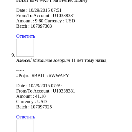
#ВВП в#WWAFY на #PerfectMoney
Date : 10/29/2015 07:51
From/To Account : U10338381
Amount : 9.60 Currency : USD
Batch : 107097303
Ответить
Алексей Михаилов
говорит
11 лет тому назад
~~~
#Рефка #ВВП в #WWAFY
Date : 10/29/2015 07:59
From/To Account : U10338381
Amount : 41.10
Currency : USD
Batch : 107097925
Ответить