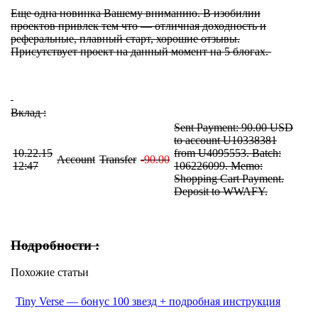
Еще одна новинка Вашему вниманию. В изобилии
проектов привлек тем что — отличная доходность и
реферальные, плавный старт, хорошие отзывы.
Присутствует проект на данный момент на 5 блогах.
Вклад :
Sent Payment: 90.00 USD
to account U10338381
10.22.15
from U4095553. Batch:
Account
Transfer
-90.00
12:47
106226099. Memo:
Shopping Cart Payment.
Deposit to WWAFY.
Подробности :
Похожие статьи
Tiny Verse — бонус 100 звезд + подробная инструкция