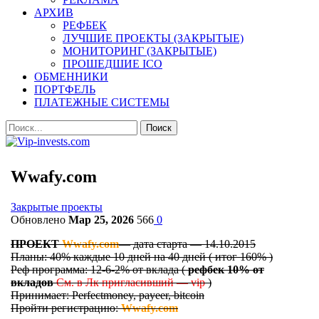
АРХИВ
РЕФБЕК
ЛУЧШИЕ ПРОЕКТЫ (ЗАКРЫТЫЕ)
МОНИТОРИНГ (ЗАКРЫТЫЕ)
ПРОШЕДШИЕ ICO
ОБМЕННИКИ
ПОРТФЕЛЬ
ПЛАТЕЖНЫЕ СИСТЕМЫ
Wwafy.com
Закрытые проекты
Обновлено
Мар 25, 2026
566
0
ПРОЕКТ
Wwafy.com
— дата старта — 14.10.2015
Планы: 40% каждые 10 дней на 40 дней ( итог 160% )
Реф программа: 12-6-2% от вклада (
рефбек 10% от
вкладов
См. в Лк пригласивший — vip
)
Принимает: Perfectmoney, payeer, bitcoin
Пройти регистрацию:
Wwafy.com