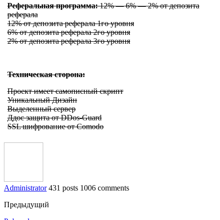
Реферальная программа:
12% — 6% — 2% от депозита
реферала
12% от депозита реферала 1го уровня
6% от депозита реферала 2го уровня
2% от депозита реферала 3го уровня
Техническая сторона:
Проект имеет самописный скрипт
Уникальный Дизайн
Выделенный сервер
Ддос защита от DDos-Guard
SSL шифрование от Comodo
Administrator
431 posts
1006 comments
Предыдущий