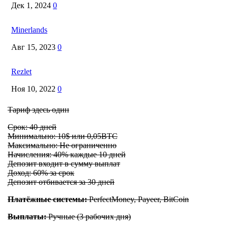
Дек 1, 2024
0
Minerlands
Авг 15, 2023
0
Rezlet
Ноя 10, 2022
0
Тариф здесь один
Срок: 40 дней
Минимально: 10$ или 0,05BTC
Максимально: Не ограниченно
Начисления: 40% каждые 10 дней
Депозит входит в сумму выплат
Доход: 60% за срок
Депозит отбивается за 30 дней
Платёжные системы:
PerfectMoney, Payeer, BitCoin
Выплаты:
Ручные (3 рабочих дня)